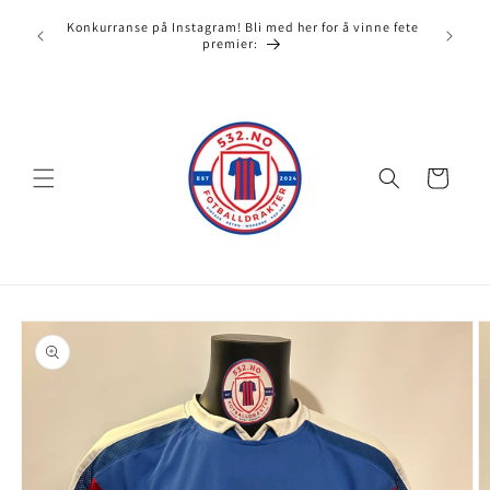
Gå videre
532.no e
til
Konkurranse på Instagram! Bli med her for å vinne fete
full av
misbruk
innholdet
premier:
Handlekurv
opp til
roduktinformasjon