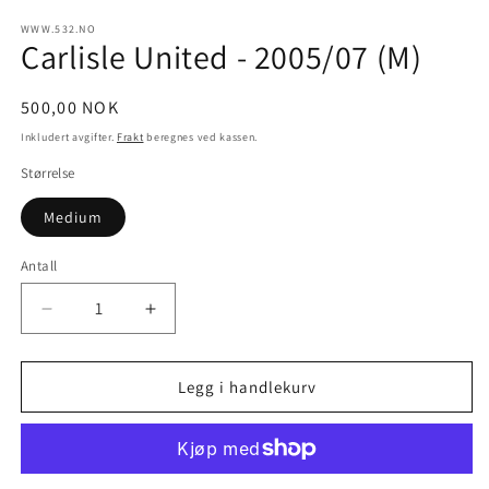
modal
m
WWW.532.NO
Carlisle United - 2005/07 (M)
Vanlig
500,00 NOK
pris
Inkludert avgifter.
Frakt
beregnes ved kassen.
Størrelse
Medium
Antall
Senk
Øk
antallet
antallet
for
for
Carlisle
Carlisle
Legg i handlekurv
United
United
-
-
2005/07
2005/07
(M)
(M)