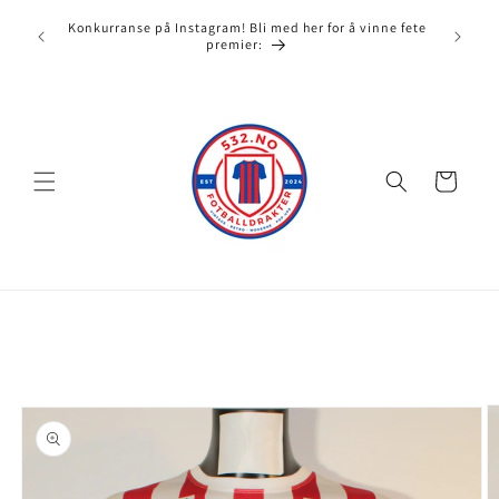
Gå videre
532.no e
til
Konkurranse på Instagram! Bli med her for å vinne fete
full av
misbruk
innholdet
premier:
Handlekurv
opp til
roduktinformasjon