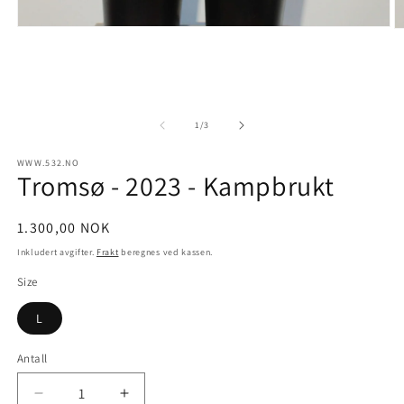
Åpne
Å
medie
m
1
2
i
i
modal
m
av
1
/
3
WWW.532.NO
Tromsø - 2023 - Kampbrukt
Vanlig
1.300,00 NOK
pris
Inkludert avgifter.
Frakt
beregnes ved kassen.
Size
L
Antall
Senk
Øk