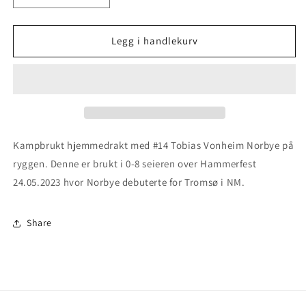
antallet
antallet
for
for
Tromsø
Tromsø
Legg i handlekurv
-
-
2023
2023
-
-
Kampbrukt
Kampbrukt
Kampbrukt hjemmedrakt med #14 Tobias Vonheim Norbye på
ryggen. Denne er brukt i 0-8 seieren over Hammerfest
24.05.2023 hvor Norbye debuterte for Tromsø i NM.
Share