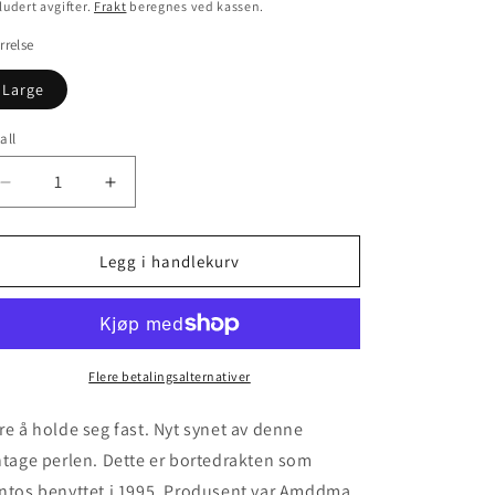
n
is
ludert avgifter.
Frakt
beregnes ved kassen.
rrelse
Large
all
Senk
Øk
antallet
antallet
for
for
Santos
Santos
Legg i handlekurv
-
-
1995
1995
(L)
(L)
Flere betalingsalternativer
re å holde seg fast. Nyt synet av denne
ntage perlen. Dette er bortedrakten som
ntos benyttet i 1995. Produsent var Amddma,