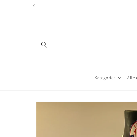
Gå videre
532.no er gjort oppmerksomme 
til
innholdet
Kategorier
Alle
Hopp til
produktinformasjon