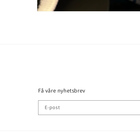
Åpne
medie
8
i
modal
Få våre nyhetsbrev
E-post