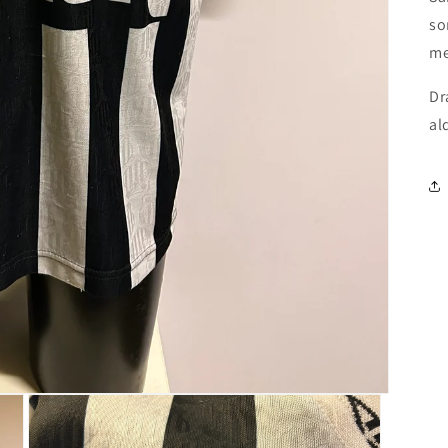
so
me
Dr
al