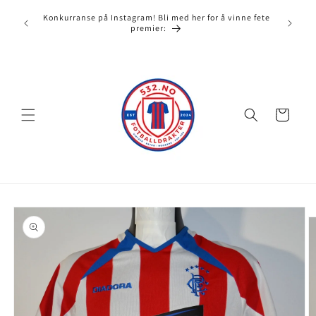
Gå videre
532.no e
til
Konkurranse på Instagram! Bli med her for å vinne fete
full av
misbruk
innholdet
premier:
Handlekurv
opp til
roduktinformasjon