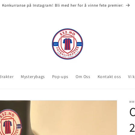
 at vårt varelager er misbrukt på andre nettsider. vær kritisk til hvor
 drakter
Mysterybags
Pop-ups
Om Oss
Kontakt oss
Vi 
WW
O
2