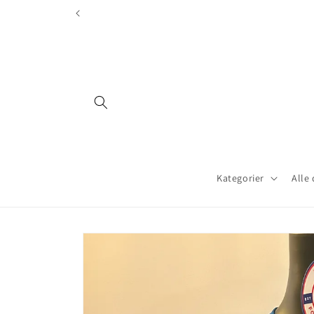
Gå videre
532.no er gjort oppmerksomme på
til
innholdet
Kategorier
Alle
Hopp til
produktinformasjon