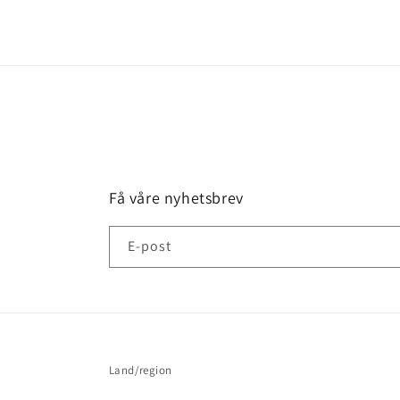
2
i
modal
Få våre nyhetsbrev
E-post
Land/region