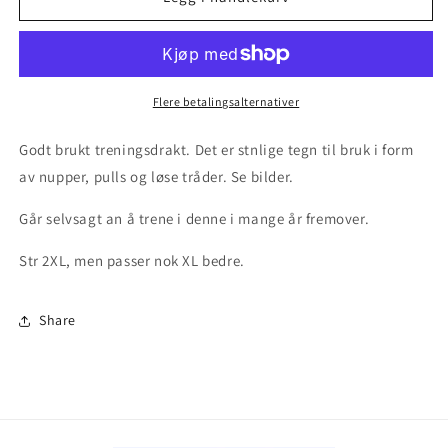
Irland
Irland
-
-
2016/17
2016/17
-
-
treningsdrakt
treningsdrakt
Flere betalingsalternativer
Godt brukt treningsdrakt. Det er stnlige tegn til bruk i form
av nupper, pulls og løse tråder. Se bilder.
Går selvsagt an å trene i denne i mange år fremover.
Str 2XL, men passer nok XL bedre.
Share