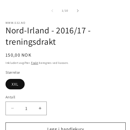
Å
medie
m
1
2
av
1
/
10
i
i
modal
m
WWW.532.NO
Nord-Irland - 2016/17 -
treningsdrakt
Vanlig
150,00 NOK
pris
Inkludert avgifter.
Frakt
beregnes ved kassen.
Størrelse
XXL
Antall
Senk
Øk
antallet
antallet
for
for
Nord-
Nord-
Legg i handlekurv