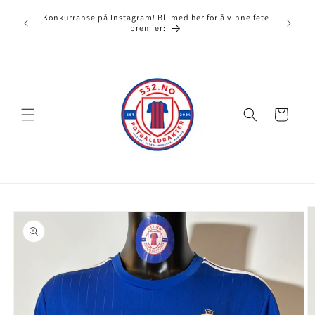
Gå videre
532.no e
til
Konkurranse på Instagram! Bli med her for å vinne fete
full av
misbruk
innholdet
premier:
Handlekurv
opp til
roduktinformasjon