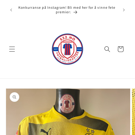
Gå videre
532.no e
til
Konkurranse på Instagram! Bli med her for å vinne fete
full av
misbruk
innholdet
premier:
Handlekurv
opp til
roduktinformasjon