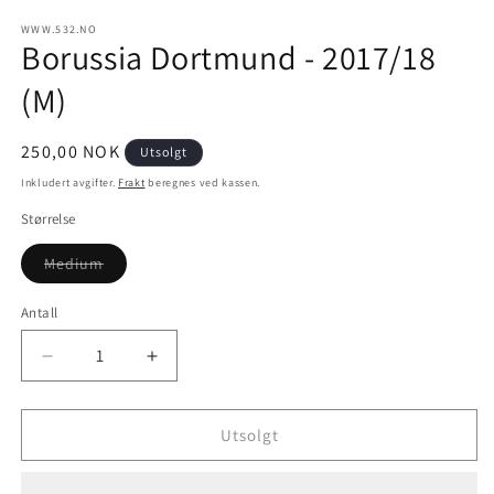
modal
m
WWW.532.NO
Borussia Dortmund - 2017/18
(M)
Vanlig
250,00 NOK
Utsolgt
pris
Inkludert avgifter.
Frakt
beregnes ved kassen.
Størrelse
Varianten
Medium
er
utsolgt
eller
Antall
utilgjengelig
Senk
Øk
antallet
antallet
for
for
Borussia
Borussia
Utsolgt
Dortmund
Dortmund
-
-