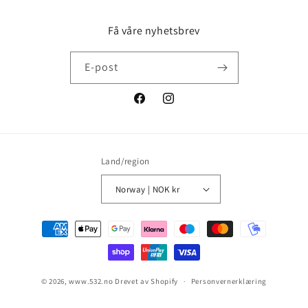
Få våre nyhetsbrev
E-post
Facebook
Instagram
Land/region
Norway | NOK kr
Betalingsmåter
© 2026,
www.532.no
Drevet av Shopify
Personvernerklæring
Vilkår for bruk
Retningslinjer for angrerett
Kontaktinformasjon