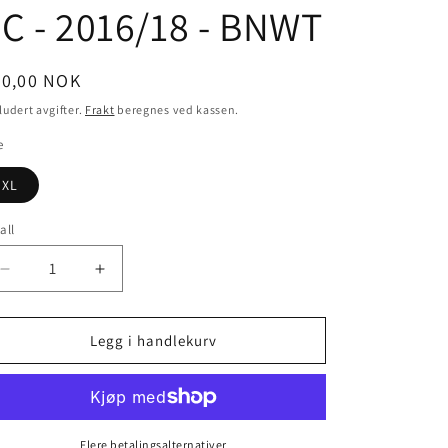
n
C - 2016/18 - BNWT
nlig
50,00 NOK
is
ludert avgifter.
Frakt
beregnes ved kassen.
e
XL
all
Senk
Øk
antallet
antallet
for
for
Hampton
Hampton
Legg i handlekurv
&amp;
&amp;
Richmond
Richmond
Borough
Borough
FC
FC
-
-
Flere betalingsalternativer