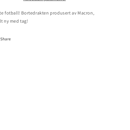
2016/18
2016/18
-
-
te fotball! Bortedrakten produsert av Macron,
BNWT
BNWT
lt ny med tag!
Share