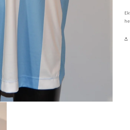
Ek
he