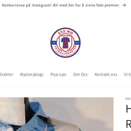
Konkurranse på Instagram! Bli med her for å vinne fete premier:
 drakter
Mysterybags
Pop-ups
Om Oss
Kontakt oss
Vi 
WW