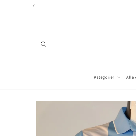
Gå videre
til
innholdet
Kategorier
Alle
Hopp til
produktinformasjon